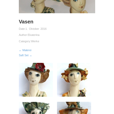
Vasen
Date:
1. Oktober 2016
Author:
Ekaterina
Category:
Werke
← Malerei
Saft Set →